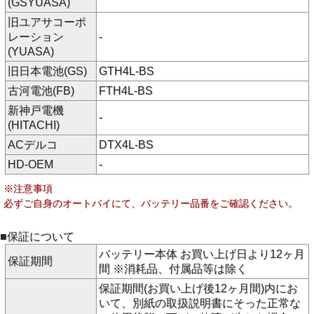
(GSYUASA)
旧ユアサコーポ
レーション
-
(YUASA)
旧日本電池(GS)
GTH4L-BS
古河電池(FB)
FTH4L-BS
新神戸電機
-
(HITACHI)
ACデルコ
DTX4L-BS
HD-OEM
-
※注意事項
必ずご自身のオートバイにて、バッテリー品番をご確認ください。
■保証について
バッテリー本体 お買い上げ日より12ヶ月
保証期間
間 ※消耗品、付属品等は除く
保証期間(お買い上げ後12ヶ月間)内にお
いて、別紙の取扱説明書にそった正常な