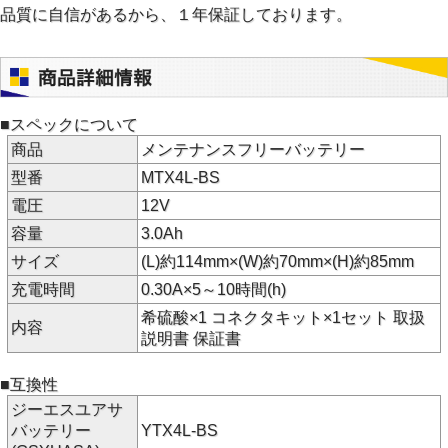
品質に自信があるから、１年保証しております。
■スペックについて
商品
メンテナンスフリーバッテリー
型番
MTX4L-BS
電圧
12V
容量
3.0Ah
サイズ
(L)約114mm×(W)約70mm×(H)約85mm
充電時間
0.30A×5～10時間(h)
希硫酸×1 コネクタキット×1セット 取扱
内容
説明書 保証書
■互換性
ジーエスユアサ
バッテリー
YTX4L-BS