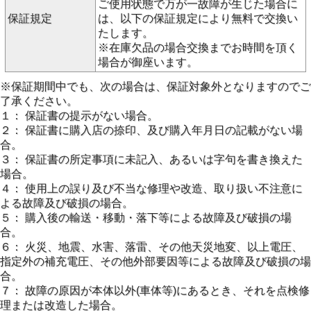
ご使用状態で万が一故障が生じた場合に
保証規定
は、以下の保証規定により無料で交換い
たします。
※在庫欠品の場合交換までお時間を頂く
場合が御座います。
※保証期間中でも、次の場合は、保証対象外となりますのでご
了承ください。
１： 保証書の提示がない場合。
２： 保証書に購入店の捺印、及び購入年月日の記載がない場
合。
３： 保証書の所定事項に未記入、あるいは字句を書き換えた
場合。
４： 使用上の誤り及び不当な修理や改造、取り扱い不注意に
よる故障及び破損の場合。
５： 購入後の輸送・移動・落下等による故障及び破損の場
合。
６： 火災、地震、水害、落雷、その他天災地変、以上電圧、
指定外の補充電圧、その他外部要因等による故障及び破損の場
合。
７： 故障の原因が本体以外(車体等)にあるとき、それを点検修
理または改造した場合。