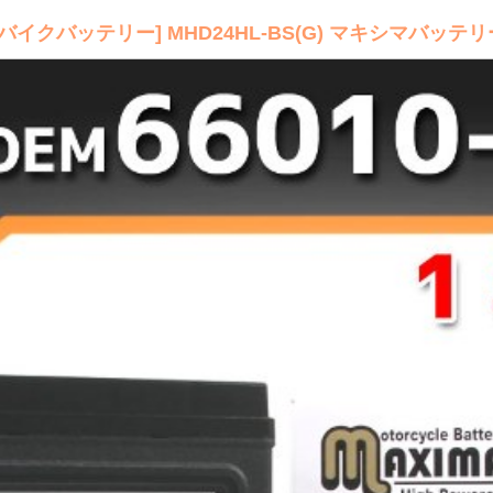
クバッテリー] MHD24HL-BS(G) マキシマバッテリ