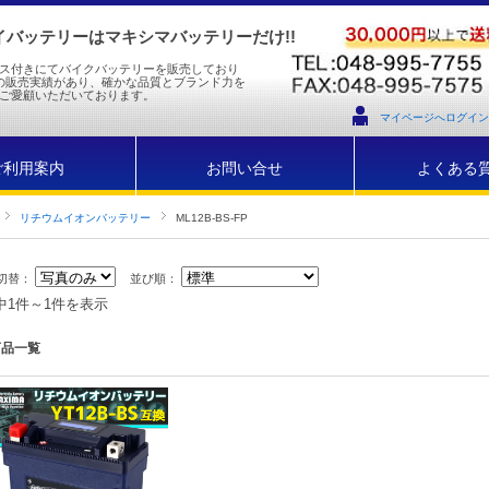
バッテリーはマキシマバッテリーだけ!!
ス付きにてバイクバッテリーを販売しており
の販売実績があり、確かな品質とブランド力を
ご愛顧いただいております。
マイページへログイン
ご利用案内
お問い合せ
よくある
リチウムイオンバッテリー
ML12B-BS-FP
切替：
並び順：
中1件～1件を表示
商品一覧