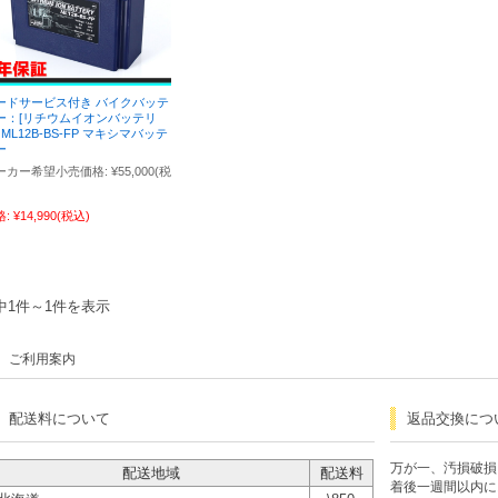
ードサービス付き バイクバッテ
ー：[リチウムイオンバッテリ
 ML12B-BS-FP マキシマバッテ
ー
ーカー希望小売価格:
¥55,000
(税
格:
¥14,990
(税込)
中1件～1件を表示
ご利用案内
配送料について
返品交換につ
万が一、汚損破損
配送地域
配送料
着後一週間以内に