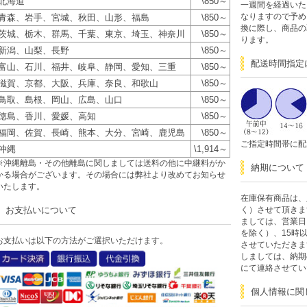
北海道
\850～
一週間を経過いた
なりますので予め
青森、岩手、宮城、秋田、山形、福島
\850～
換に際し、商品の
茨城、栃木、群馬、千葉、東京、埼玉、神奈川
\850～
ります。
新潟、山梨、長野
\850～
配送時間指定
富山、石川、福井、岐阜、静岡、愛知、三重
\850～
滋賀、京都、大阪、兵庫、奈良、和歌山
\850～
鳥取、島根、岡山、広島、山口
\850～
徳島、香川、愛媛、高知
\850～
福岡、佐賀、長崎、熊本、大分、宮崎、鹿児島
\850～
ご指定時間帯に配
沖縄
\1,914～
※沖縄離島・その他離島に関しましては送料の他に中継料がか
納期について
かる場合がございます。その場合には弊社より改めてお知らせ
いたします。
在庫保有商品は、
お支払いについて
く）させて頂きま
ましては、営業日
を除く）、15時
お支払いは以下の方法がご選択いただけます。
させていただきま
しましては、納期
にて連絡させてい
個人情報に関