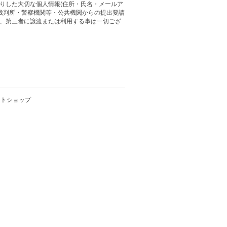
りした大切な個人情報(住所・氏名・メールア
 裁判所・警察機関等・公共機関からの提出要請
、第三者に譲渡または利用する事は一切ござ
クトショップ