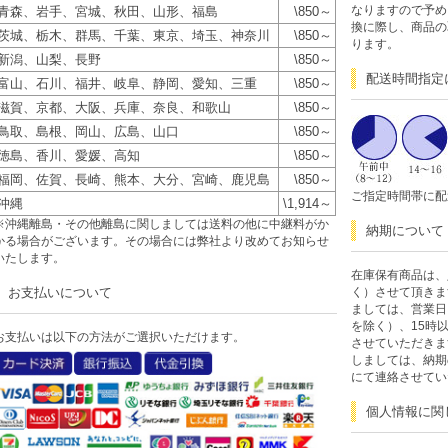
なりますので予め
青森、岩手、宮城、秋田、山形、福島
\850～
換に際し、商品の
茨城、栃木、群馬、千葉、東京、埼玉、神奈川
\850～
ります。
新潟、山梨、長野
\850～
配送時間指定
富山、石川、福井、岐阜、静岡、愛知、三重
\850～
滋賀、京都、大阪、兵庫、奈良、和歌山
\850～
鳥取、島根、岡山、広島、山口
\850～
徳島、香川、愛媛、高知
\850～
福岡、佐賀、長崎、熊本、大分、宮崎、鹿児島
\850～
ご指定時間帯に配
沖縄
\1,914～
※沖縄離島・その他離島に関しましては送料の他に中継料がか
納期について
かる場合がございます。その場合には弊社より改めてお知らせ
いたします。
在庫保有商品は、
お支払いについて
く）させて頂きま
ましては、営業日
を除く）、15時
お支払いは以下の方法がご選択いただけます。
させていただきま
しましては、納期
にて連絡させてい
個人情報に関