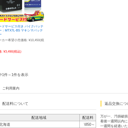
ードサービス付き バイクバッテ
ー：MTX7L-BS マキシマバッテ
ー
ーカー希望小売価格:
¥10,450
(税
格:
¥3,490
(税込)
中1件～1件を表示
ご利用案内
配送料について
返品交換につ
万が一、汚損破損
配送地域
配送料
着後一週間以内に
北海道
\850～
一週間を経過いた