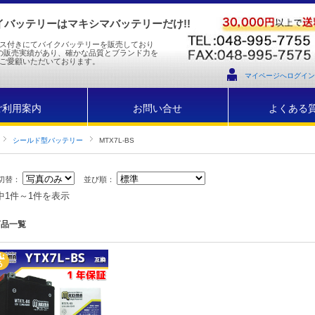
バッテリーはマキシマバッテリーだけ!!
ス付きにてバイクバッテリーを販売しており
の販売実績があり、確かな品質とブランド力を
ご愛顧いただいております。
マイページへログイン
ご利用案内
お問い合せ
よくある
シールド型バッテリー
MTX7L-BS
切替：
並び順：
中1件～1件を表示
商品一覧