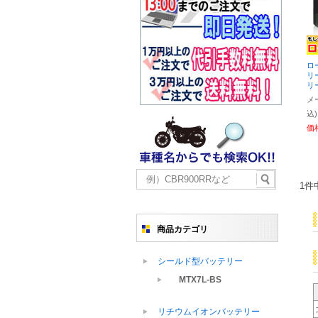
ロ
リ
リ
メ
込)
価
1件
商品カテゴリ
シールド型バッテリー
MTX7L-BS
リチウムイオンバッテリー