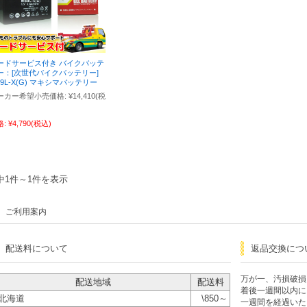
ードサービス付き バイクバッテ
ー：[次世代バイクバッテリー]
B9L-X(G) マキシマバッテリー
ーカー希望小売価格:
¥14,410
(税
格:
¥4,790
(税込)
中1件～1件を表示
ご利用案内
配送料について
返品交換につ
万が一、汚損破損
配送地域
配送料
着後一週間以内に
北海道
\850～
一週間を経過いた