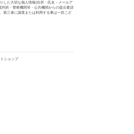
りした大切な個人情報(住所・氏名・メールア
 裁判所・警察機関等・公共機関からの提出要請
、第三者に譲渡または利用する事は一切ござ
クトショップ