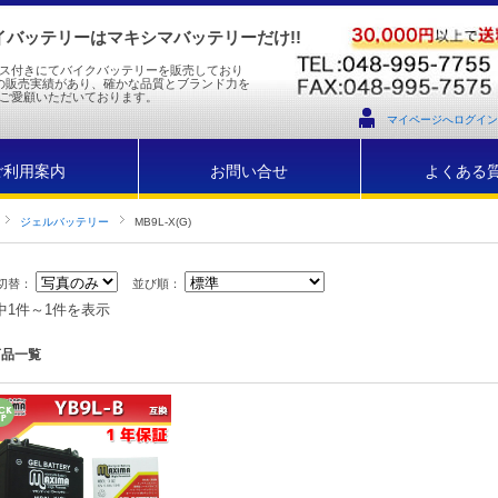
バッテリーはマキシマバッテリーだけ!!
ス付きにてバイクバッテリーを販売しており
の販売実績があり、確かな品質とブランド力を
ご愛顧いただいております。
マイページへログイン
ご利用案内
お問い合せ
よくある
ジェルバッテリー
MB9L-X(G)
切替：
並び順：
中1件～1件を表示
商品一覧