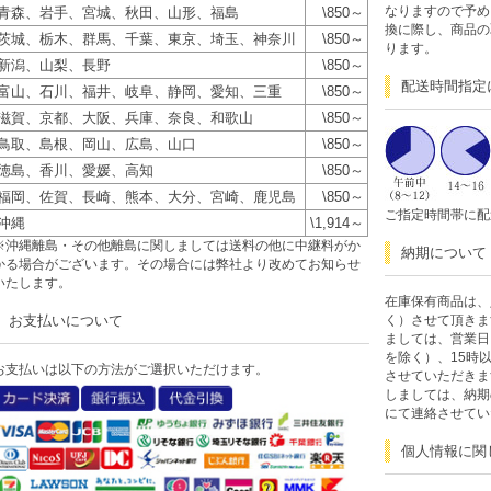
なりますので予め
青森、岩手、宮城、秋田、山形、福島
\850～
換に際し、商品の
茨城、栃木、群馬、千葉、東京、埼玉、神奈川
\850～
ります。
新潟、山梨、長野
\850～
配送時間指定
富山、石川、福井、岐阜、静岡、愛知、三重
\850～
滋賀、京都、大阪、兵庫、奈良、和歌山
\850～
鳥取、島根、岡山、広島、山口
\850～
徳島、香川、愛媛、高知
\850～
福岡、佐賀、長崎、熊本、大分、宮崎、鹿児島
\850～
ご指定時間帯に配
沖縄
\1,914～
※沖縄離島・その他離島に関しましては送料の他に中継料がか
納期について
かる場合がございます。その場合には弊社より改めてお知らせ
いたします。
在庫保有商品は、
お支払いについて
く）させて頂きま
ましては、営業日
を除く）、15時
お支払いは以下の方法がご選択いただけます。
させていただきま
しましては、納期
にて連絡させてい
個人情報に関