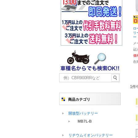
ロ
リ
ー
メ
込)
価
在
1件
商品カテゴリ
開放型バッテリー
MB7L-B
リチウムイオンバッテリー