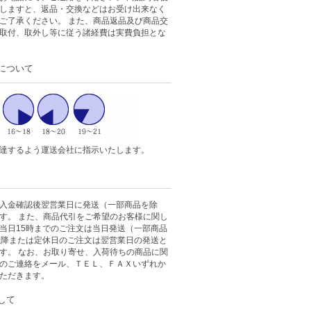
しますと、返品・交換などはお受け出来なく
ご了承ください。 また、商品返品及び商品交
取付、取外し等に従う諸経費は実費負担とな
について
達するよう運送会社に指示いたします。
入金確認後翌営業日に発送（一部商品を除
す。 また、商品代引をご希望のお客様に関し
当日15時までのご注文は当日発送（一部商品
以降または定休日のご注文は翌営業日の発送と
す。 なお、お取り寄せ、入荷待ちの商品に関
のご連絡をメール、ＴＥＬ、ＦＡＸいずれか
ただきます。
して