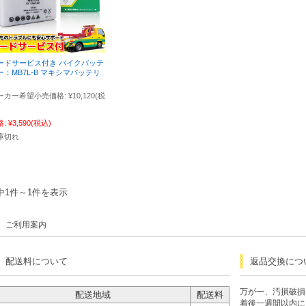
ードサービス付き バイクバッテ
ー：MB7L-B マキシマバッテリ
ーカー希望小売価格:
¥10,120
(税
格:
¥3,590
(税込)
庫切れ
中1件～1件を表示
ご利用案内
配送料について
返品交換につ
万が一、汚損破損
配送地域
配送料
着後一週間以内に