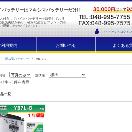
バッテリーはマキシマバッテリーだけ!!
ス付きにてバイクバッテリーを販売しており
の販売実績があり、確かな品質とブランド力を
ご愛顧いただいております。
マイページへログイン
ご利用案内
お問い合せ
よくある
開放型バッテリー
MB7L-B
切替：
並び順：
中1件～1件を表示
商品一覧