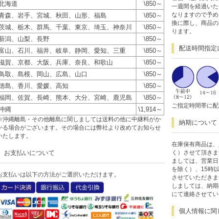
北海道
\850～
一週間を経過いた
なりますので予め
青森、岩手、宮城、秋田、山形、福島
\850～
換に際し、商品の
茨城、栃木、群馬、千葉、東京、埼玉、神奈川
\850～
ります。
新潟、山梨、長野
\850～
配送時間指定
富山、石川、福井、岐阜、静岡、愛知、三重
\850～
滋賀、京都、大阪、兵庫、奈良、和歌山
\850～
鳥取、島根、岡山、広島、山口
\850～
徳島、香川、愛媛、高知
\850～
福岡、佐賀、長崎、熊本、大分、宮崎、鹿児島
\850～
ご指定時間帯に配
沖縄
\1,914～
※沖縄離島・その他離島に関しましては送料の他に中継料がか
納期について
かる場合がございます。その場合には弊社より改めてお知らせ
いたします。
在庫保有商品は、
お支払いについて
く）させて頂きま
ましては、営業日
を除く）、15時
お支払いは以下の方法がご選択いただけます。
させていただきま
しましては、納期
にて連絡させてい
個人情報に関