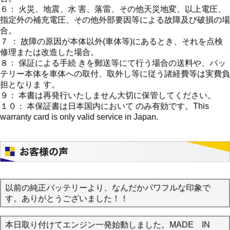
６： 火災、地震、水 害、落雷、その他天災地変、以上電圧、
指定外の補充電圧、その他外部要因等による故障及び破損の場
合。
７ ： 故障の原因が本体以外(車体等)にあるとき、それを点検
修理または改造した場合。
８： 保証による手続 きを郵送等にて行う場合の送料や、バッ
テリー本体を車体への取付、取外し等に従う諸経費等は実費負
担となりま す。
９： 本書は再発行いたしません大切に保管してください。
１０： 本保証書は日本国内において のみ有効です。This
warranty card is only valid service in Japan.
以前の純正バッテリーより、なんだかパワフルな印象で
す。ありがとうございました！！
本日取り付けてエンジン一発始動しました。MADE IN