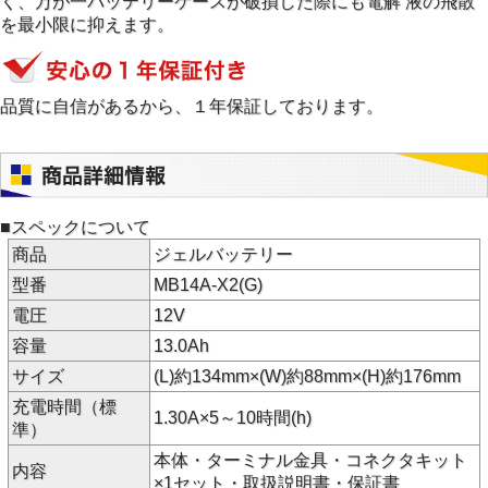
く、万が一バッテリーケースが破損した際にも電解 液の飛散
を最小限に抑えます。
品質に自信があるから、１年保証しております。
■スペックについて
商品
ジェルバッテリー
型番
MB14A-X2(G)
電圧
12V
容量
13.0Ah
サイズ
(L)約134mm×(W)約88mm×(H)約176mm
充電時間（標
1.30A×5～10時間(h)
準）
本体・ターミナル金具・コネクタキット
内容
×1セット・取扱説明書・保証書