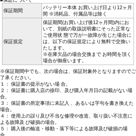
バッテリー本体 お買い上げ日より12ヶ月
保証期間
間 ※消耗品、付属品等は除く
保証期間(お買い上げ後12ヶ月間)内にお
いて、別紙の取扱説明書にそった正常な
ご使用状 態で万が一故障が生じた場合に
保証規定
は、以下の保証規定により無料で交換い
たします。
※在庫欠品の場合交換まで お時間を頂く
場合が御座います。
※保証期間中でも、次の場合は、保証対象外となりますのでご
了承ください。
１： 保証書の提示がない場 合。
２： 保証書に購入店の捺印、及び購入年月日の記載がない場
合。
３： 保証書の所定事項に未記入 、あるいは字句を書き換えた
場合。
４： 使用上の誤り及び不当な修理や改造、取り扱い不注意に
よる故障及 び破損の場合。
５： 購入後の輸送・移動・落下等による故障及び破損の場
合。