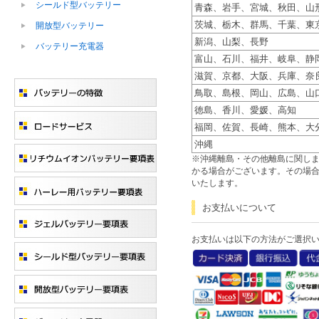
シールド型バッテリー
青森、岩手、宮城、秋田、山
茨城、栃木、群馬、千葉、東
開放型バッテリー
新潟、山梨、長野
バッテリー充電器
富山、石川、福井、岐阜、静
滋賀、京都、大阪、兵庫、奈
鳥取、島根、岡山、広島、山
徳島、香川、愛媛、高知
福岡、佐賀、長崎、熊本、大
沖縄
※沖縄離島・その他離島に関し
かる場合がございます。その場
いたします。
お支払いについて
お支払いは以下の方法がご選択