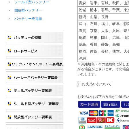
シールド型バッテリー
青森、岩手、宮城、秋田、山
茨城、栃木、群馬、千葉、東
開放型バッテリー
新潟、山梨、長野
バッテリー充電器
富山、石川、福井、岐阜、静
滋賀、京都、大阪、兵庫、奈
鳥取、島根、岡山、広島、山
徳島、香川、愛媛、高知
福岡、佐賀、長崎、熊本、大
沖縄
※沖縄離島・その他離島に関し
かる場合がございます。その場
いたします。
お支払いについて
お支払いは以下の方法がご選択